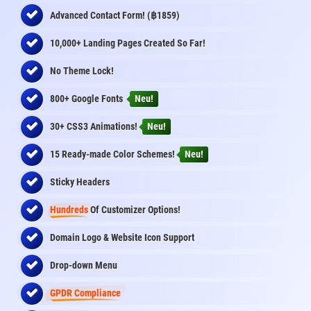
฿
Advanced Contact Form! (
1859)
10,000+ Landing Pages Created So Far!
No Theme Lock!
800+ Google Fonts
Neu!
30+ CSS3 Animations!
Neu!
15 Ready-made Color Schemes!
Neu!
Sticky Headers
Hundreds
Of Customizer Options!
Domain Logo & Website Icon Support
Drop-down Menu
GPDR Compliance