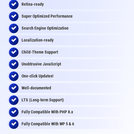
Retina-ready
Super Optimized Performance
Search Engine Optimization
Localization-ready
Child-Theme Support
Unobtrusive JavaScript
One-click Updates!
Well-documented
LTS (Long-term Support)
Fully Compatible With PHP 8.x
Fully Compatible With WP 5 & 6