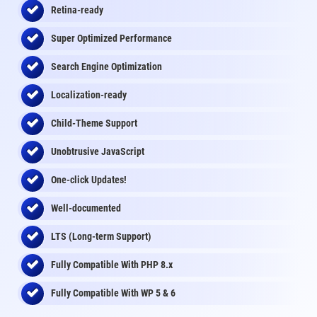
Retina-ready
Super Optimized Performance
Search Engine Optimization
Localization-ready
Child-Theme Support
Unobtrusive JavaScript
One-click Updates!
Well-documented
LTS (Long-term Support)
Fully Compatible With PHP 8.x
Fully Compatible With WP 5 & 6