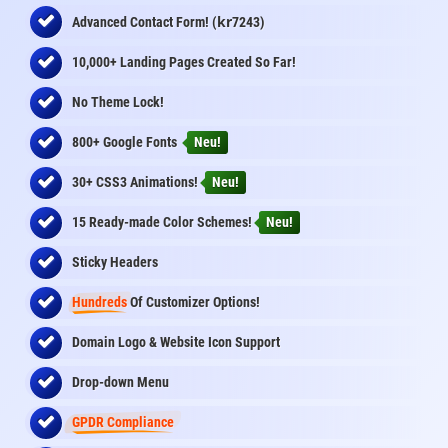
kr
Advanced Contact Form! (
7243)
10,000+ Landing Pages Created So Far!
No Theme Lock!
800+ Google Fonts
Neu!
30+ CSS3 Animations!
Neu!
15 Ready-made Color Schemes!
Neu!
Sticky Headers
Hundreds
Of Customizer Options!
Domain Logo & Website Icon Support
Drop-down Menu
GPDR Compliance