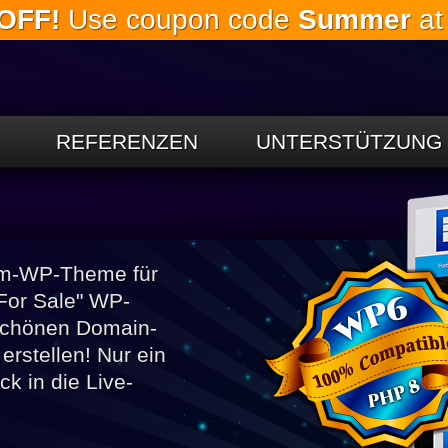
OFF!
Use coupon code
Summer
at
Springe
zum
Hauptinhalt
REFERENZEN
UNTERSTÜTZUNG
ium-WP-Theme für
For Sale" WP-
 schönen Domain-
erstellen! Nur ein
ck in die Live-