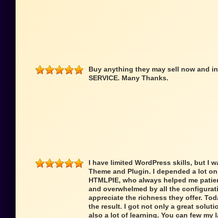
Buy anything they may sell now and in 
SERVICE. Many Thanks.
I have limited WordPress skills, but I 
Theme and Plugin. I depended a lot on
HTMLPIE, who always helped me patientl
and overwhelmed by all the configurat
appreciate the richness they offer. Toda
the result. I got not only a great solut
also a lot of learning. You can few my l