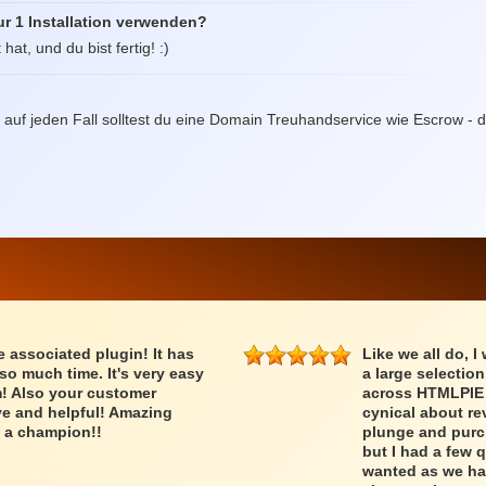
r 1 Installation verwenden?
at, und du bist fertig! :)
auf jeden Fall solltest du eine Domain Treuhandservice wie Escrow - d
associated plugin! It has
Like we all do, I
o much time. It's very easy
a large selectio
rm! Also your customer
across HTMLPIE w
ve and helpful! Amazing
cynical about rev
s a champion!!
plunge and purc
but I had a few 
wanted as we hav