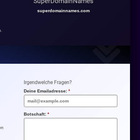
SuperDomainNames
superdomainnames.com
n.
Irgendwelche Fragen?
Deine Emailadresse:
Pflichtfeld
Botschaft:
Pflichtfeld
en