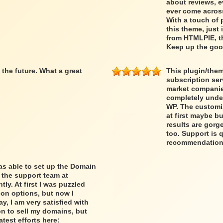
about reviews, e
ever come acros
With a touch of 
this theme, just 
from HTMLPIE, th
Keep up the goo
the future. What a great
This plugin/them
subscription ser
market companies
completely under 
WP. The customi
at first maybe b
results are gorg
too. Support is 
recommendation
was able to set up the Domain
 the support team at
y. At first I was puzzled
ion options, but now I
y, I am very satisfied with
ion to sell my domains, but
atest efforts here: