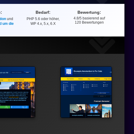
e:
Bedarf:
Bewertung:
4.8
/5 basierend auf
ion
und
PHP 5.6 oder höher,
Bewertung
120
Bewertungen
d um die
WP 4.x, 5.x, 6.X