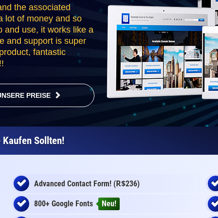
nd the associated
a lot of money and so
p and use, it works like a
e and support is super
roduct, fantastic
!
UNSERE PREISE
Kaufen Sollten!
R$
Advanced Contact Form! (
236)
800+ Google Fonts
Neu!