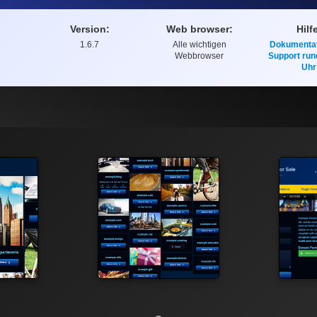
Version:
Web browser:
Hilf
1.6.7
Alle wichtigen
Dokumentat
Webbrowser
Support run
Uhr