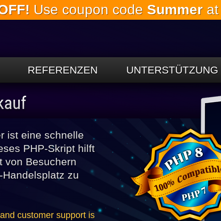
OFF!
Use coupon code
Summer
at
Springe
zum
Hauptinhalt
REFERENZEN
UNTERSTÜTZUNG
kauf
 ist eine schnelle
eses PHP-Skript hilft
kt von Besuchern
-Handelsplatz zu
 and customer support is