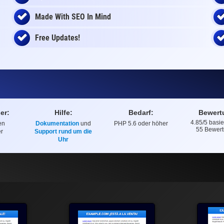
Made With SEO In Mind
Free Updates!
er:
Hilfe:
Bedarf:
Bewert
4.85
/5 basi
en
Dokumentation
und
PHP 5.6 oder höher
Bewertung
55
Bewert
r
Support rund um die
Uhr