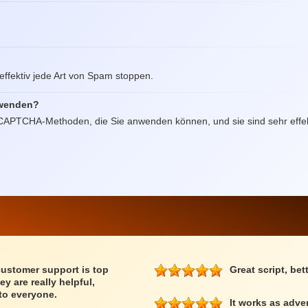
 effektiv jede Art von Spam stoppen.
rwenden?
i CAPTCHA-Methoden, die Sie anwenden können, und sie sind sehr effek
customer support is top
Great script, bet
ey are really helpful,
to everyone.
It works as adve