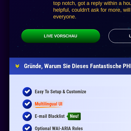
top notch, got a reply within a hou
helpful, couldn't ask for more, w
everyone.
LIVE VORSCHAU
Gründe, Warum Sie Dieses Fantastische PHP
Easy To Setup & Customize
Multilingual UI
E-mail Blacklist
Neu!
Optional WAI-ARIA Roles