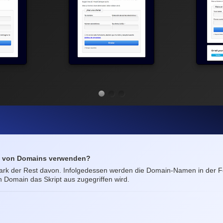
te von Domains verwenden?
 Park der Rest davon. Infolgedessen werden die Domain-Namen in der 
 Domain das Skript aus zugegriffen wird.