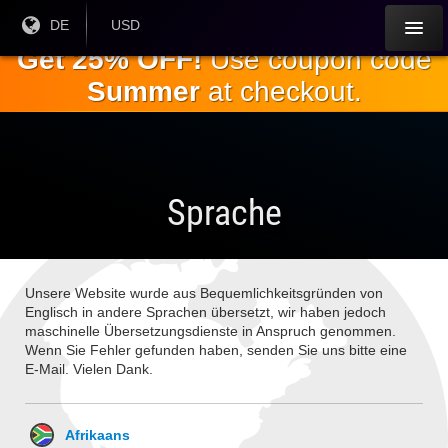
Springe
Aktuelle
DE
Aktuelle
USD
Sprache:
Währung:
zum
Get 25% OFF!
Use coupon code
Hauptinhalt
Summer
at checkout.
Sprache
Unsere Website wurde aus Bequemlichkeitsgründen von
Englisch in andere Sprachen übersetzt, wir haben jedoch
maschinelle Übersetzungsdienste in Anspruch genommen.
Wenn Sie Fehler gefunden haben, senden Sie uns bitte eine
E-Mail. Vielen Dank.
Afrikaans