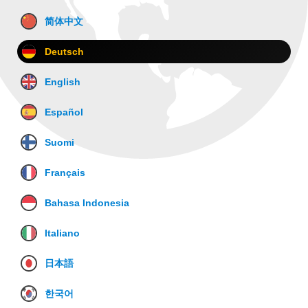
简体中文
Deutsch
English
Español
Suomi
Français
Bahasa Indonesia
Italiano
日本語
한국어