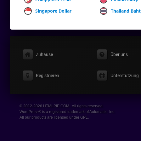
Singapore Dollar
Thailand Baht
Zuhause
Über uns
Registrieren
Unterstützung
© 2012-2026 HTMLPIE.COM . All rights reserved.
WordPress® is a registered trademark of Automattic, Inc.
All our products are licensed under GPL.