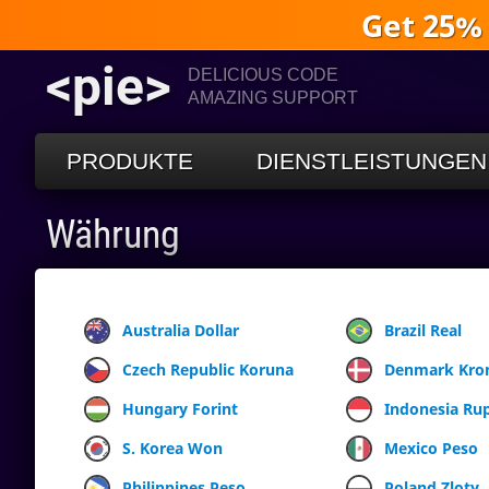
Get 25%
<pie>
DELICIOUS CODE
AMAZING SUPPORT
PRODUKTE
DIENSTLEISTUNGEN
Währung
Australia Dollar
Brazil Real
Czech Republic Koruna
Denmark Kro
Hungary Forint
Indonesia Ru
S. Korea Won
Mexico Peso
Philippines Peso
Poland Zloty