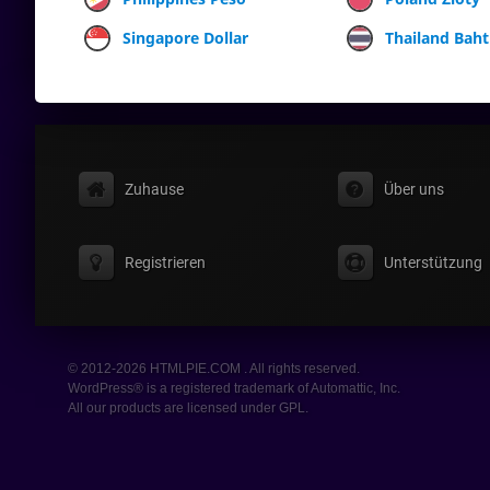
Singapore Dollar
Thailand Baht
Zuhause
Über uns
Registrieren
Unterstützung
© 2012-2026 HTMLPIE.COM . All rights reserved.
WordPress® is a registered trademark of Automattic, Inc.
All our products are licensed under GPL.