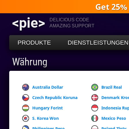
Get 25%
<pie>
DELICIOUS CODE
AMAZING SUPPORT
PRODUKTE
DIENSTLEISTUNGEN
Währung
Australia Dollar
Brazil Real
Czech Republic Koruna
Denmark Kro
Hungary Forint
Indonesia Ru
S. Korea Won
Mexico Peso
Philippines Peso
Poland Zloty