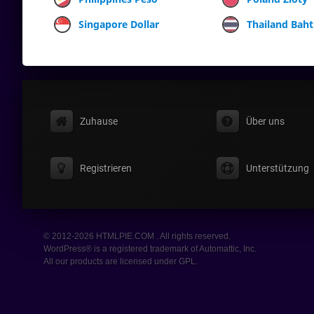
Singapore Dollar
Thailand Baht
Zuhause
Über uns
Registrieren
Unterstützung
© 2012-2026 HTMLPIE.COM . All rights reserved.
WordPress® is a registered trademark of Automattic, Inc.
All our products are licensed under GPL.