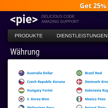
Get 25%
<pie>
DELICIOUS CODE
AMAZING SUPPORT
PRODUKTE
DIENSTLEISTUNGEN
Währung
Australia Dollar
Brazil Real
Czech Republic Koruna
Denmark Kro
Hungary Forint
Indonesia Ru
S. Korea Won
Mexico Peso
Philippines Peso
Poland Zloty