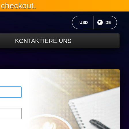
 checkout.
AKTUELLE WÄHRUNG:
USD
AKTUELLE 
DE
KONTAKTIERE UNS