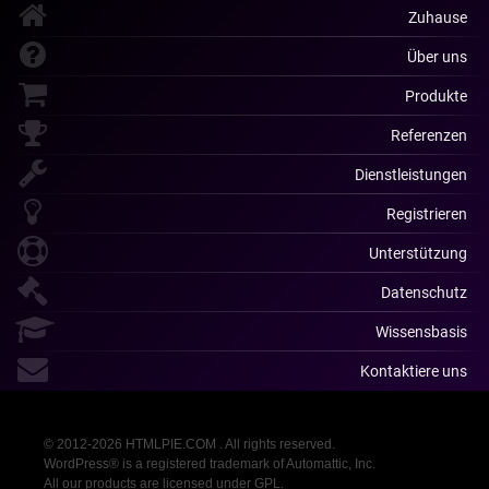
Zuhause
Über uns
Produkte
Referenzen
Dienstleistungen
Registrieren
Unterstützung
Datenschutz
Wissensbasis
Kontaktiere uns
© 2012-2026 HTMLPIE.COM . All rights reserved.
WordPress® is a registered trademark of Automattic, Inc.
All our products are licensed under GPL.