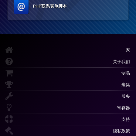
PHP联系表单脚本
家
关于我们
制品
褒奖
服务
寄存器
支持
隐私政策