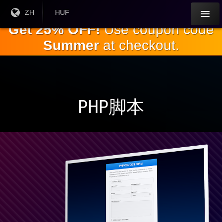
跳
目前
ZH
当前货
HUF
语言:
币：
到
Get 25% OFF!
Use coupon code
主
Summer
at checkout.
要
内
容
PHP脚本