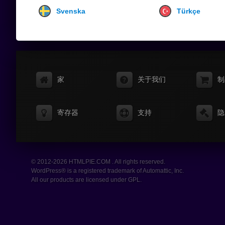
Svenska
Türkçe
家
关于我们
制
寄存器
支持
隐
© 2012-2026 HTMLPIE.COM . All rights reserved.
WordPress® is a registered trademark of Automattic, Inc.
All our products are licensed under GPL.