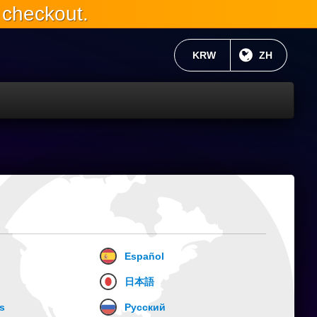
 checkout.
当前货币：
KRW
目前语言:
ZH
。
Español
日本語
s
Русский