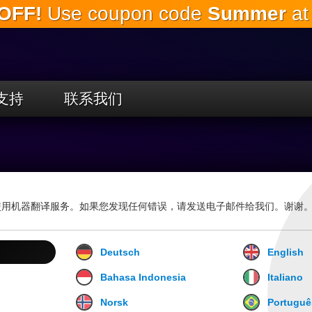
OFF!
Use coupon code
Summer
at
跳
到
主
要
内
容
支持
联系我们
使用机器翻译服务。如果您发现任何错误，请发送电子邮件给我们。谢谢
Deutsch
English
Bahasa Indonesia
Italiano
Norsk
Portuguê