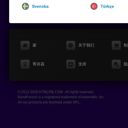
Svenska
Türkçe
家
关于我们
制
寄存器
支持
隐
© 2012-2026 HTMLPIE.COM . All rights reserved.
WordPress® is a registered trademark of Automattic, Inc.
All our products are licensed under GPL.