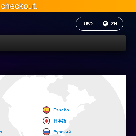
 checkout.
当前货币：
USD
目前语言:
ZH
。
Español
日本語
s
Русский