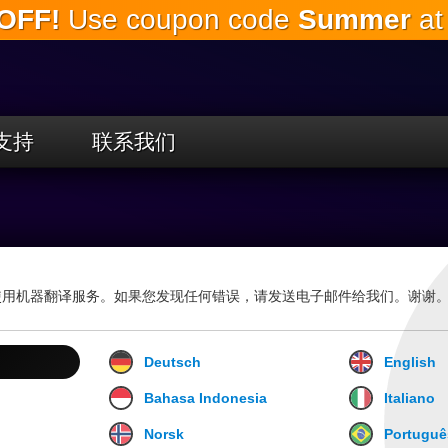
OFF!
Use coupon code
Summer
at
跳
到
主
要
内
容
支持
联系我们
使用机器翻译服务。如果您发现任何错误，请发送电子邮件给我们。谢谢
Deutsch
English
Bahasa Indonesia
Italiano
Norsk
Portuguê