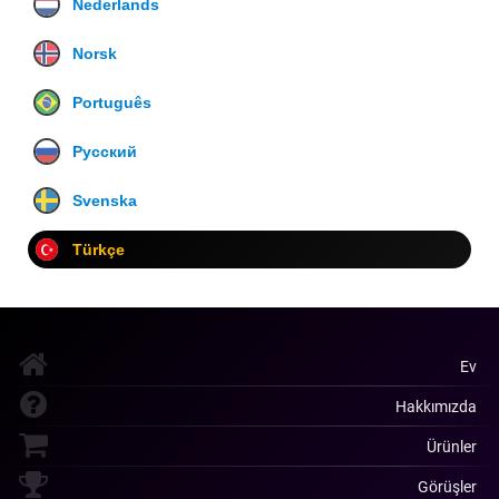
Nederlands
Norsk
Português
Русский
Svenska
Türkçe
Ev
Hakkımızda
Ürünler
Görüşler