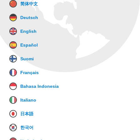
简体中文
Deutsch
English
Español
Suomi
Français
Bahasa Indonesia
Italiano
日本語
한국어