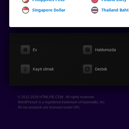
Singapore Dollar
Thailand Baht
Ev
Hakkımızda
Kayıt olmak
Destek
© 2012-2026 HTMLPIE.COM . All rights reserved.
WordPress® is a registered trademark of Automattic, Inc.
All our products are licensed under GPL.