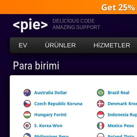
Get 25%
<pie>
DELICIOUS CODE
AMAZING SUPPORT
EV
ÜRÜNLER
HIZMETLER
Para birimi
Australia Dollar
Brazil Real
Czech Republic Koruna
Denmark Kro
Hungary Forint
Indonesia Ru
S. Korea Won
Mexico Peso
Philippines Peso
Poland Zloty