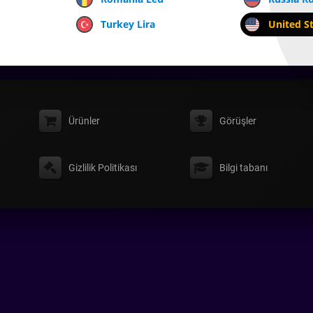
Turkey Lira
United St
Ürünler
Görüşler
Gizlilik Politikası
Bilgi tabanı