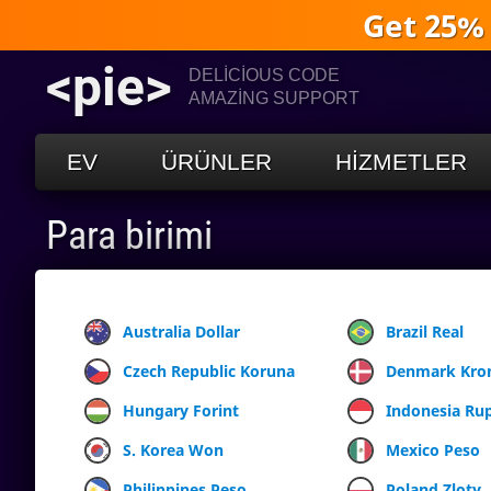
Get 25%
<pie>
DELICIOUS CODE
AMAZING SUPPORT
EV
ÜRÜNLER
HIZMETLER
Para birimi
Australia Dollar
Brazil Real
Czech Republic Koruna
Denmark Kro
Hungary Forint
Indonesia Ru
S. Korea Won
Mexico Peso
Philippines Peso
Poland Zloty