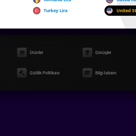
Turkey Lira
United St
Ürünler
Görüşler
Gizlilik Politikası
Bilgi tabanı