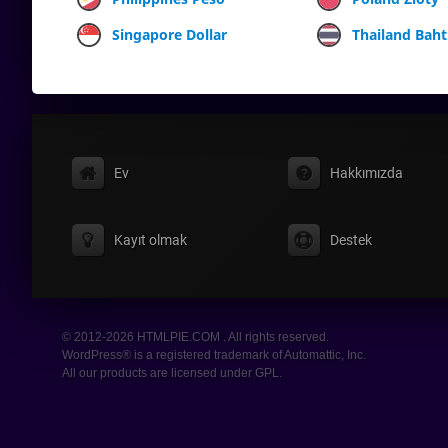
Singapore Dollar
Thailand Baht
Ev
Hakkımızda
Kayıt olmak
Destek
© 2012-2026 HTMLPIE.COM . All rights reserved.
WordPress® is a registered trademark of Automattic, Inc.
All our products are licensed under GPL.