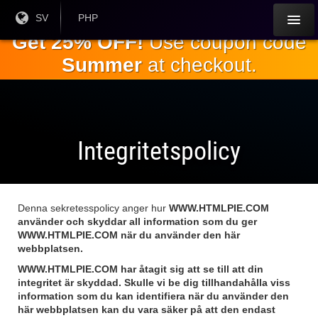
Hoppa till
Nuvarande
SV
Aktuell
PHP
språk:
valuta:
huvudinnehållet
Get 25% OFF!
Use coupon code
Summer
at checkout.
Integritetspolicy
Denna sekretesspolicy anger hur
WWW.HTMLPIE.COM
använder och skyddar all information som du ger
WWW.HTMLPIE.COM
när du använder den här
webbplatsen.
WWW.HTMLPIE.COM
har åtagit sig att se till att din
integritet är skyddad. Skulle vi be dig tillhandahålla viss
information som du kan identifiera när du använder den
här webbplatsen kan du vara säker på att den endast