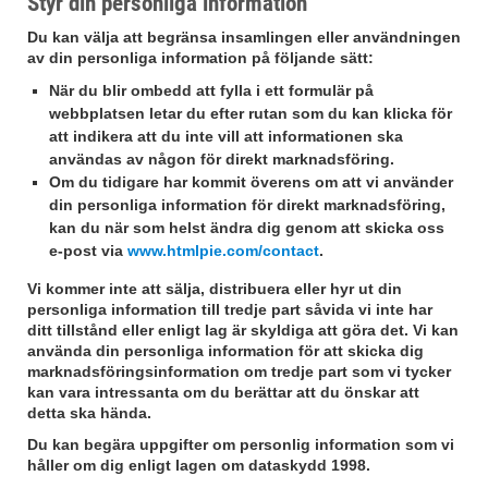
Styr din personliga information
Du kan välja att begränsa insamlingen eller användningen
av din personliga information på följande sätt:
När du blir ombedd att fylla i ett formulär på
webbplatsen letar du efter rutan som du kan klicka för
att indikera att du inte vill att informationen ska
användas av någon för direkt marknadsföring.
Om du tidigare har kommit överens om att vi använder
din personliga information för direkt marknadsföring,
kan du när som helst ändra dig genom att skicka oss
e-post via
www.htmlpie.com/contact
.
Vi kommer inte att sälja, distribuera eller hyr ut din
personliga information till tredje part såvida vi inte har
ditt tillstånd eller enligt lag är skyldiga att göra det. Vi kan
använda din personliga information för att skicka dig
marknadsföringsinformation om tredje part som vi tycker
kan vara intressanta om du berättar att du önskar att
detta ska hända.
Du kan begära uppgifter om personlig information som vi
håller om dig enligt lagen om dataskydd 1998.