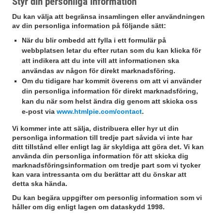
Styr din personliga information
Du kan välja att begränsa insamlingen eller användningen
av din personliga information på följande sätt:
När du blir ombedd att fylla i ett formulär på
webbplatsen letar du efter rutan som du kan klicka för
att indikera att du inte vill att informationen ska
användas av någon för direkt marknadsföring.
Om du tidigare har kommit överens om att vi använder
din personliga information för direkt marknadsföring,
kan du när som helst ändra dig genom att skicka oss
e-post via
www.htmlpie.com/contact
.
Vi kommer inte att sälja, distribuera eller hyr ut din
personliga information till tredje part såvida vi inte har
ditt tillstånd eller enligt lag är skyldiga att göra det. Vi kan
använda din personliga information för att skicka dig
marknadsföringsinformation om tredje part som vi tycker
kan vara intressanta om du berättar att du önskar att
detta ska hända.
Du kan begära uppgifter om personlig information som vi
håller om dig enligt lagen om dataskydd 1998.