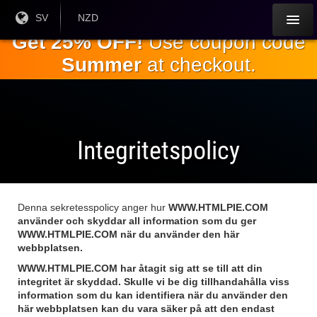
Hoppa till
Nuvarande
SV
Aktuell
NZD
språk:
valuta:
huvudinnehållet
Get 25% OFF!
Use coupon code
Summer
at checkout.
Integritetspolicy
Denna sekretesspolicy anger hur
WWW.HTMLPIE.COM
använder och skyddar all information som du ger
WWW.HTMLPIE.COM
när du använder den här
webbplatsen.
WWW.HTMLPIE.COM
har åtagit sig att se till att din
integritet är skyddad. Skulle vi be dig tillhandahålla viss
information som du kan identifiera när du använder den
här webbplatsen kan du vara säker på att den endast