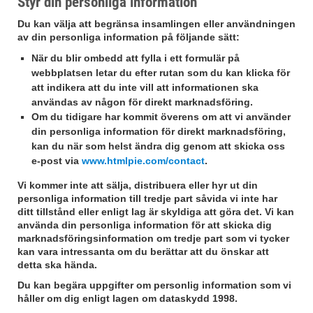
Styr din personliga information
Du kan välja att begränsa insamlingen eller användningen
av din personliga information på följande sätt:
När du blir ombedd att fylla i ett formulär på
webbplatsen letar du efter rutan som du kan klicka för
att indikera att du inte vill att informationen ska
användas av någon för direkt marknadsföring.
Om du tidigare har kommit överens om att vi använder
din personliga information för direkt marknadsföring,
kan du när som helst ändra dig genom att skicka oss
e-post via
www.htmlpie.com/contact
.
Vi kommer inte att sälja, distribuera eller hyr ut din
personliga information till tredje part såvida vi inte har
ditt tillstånd eller enligt lag är skyldiga att göra det. Vi kan
använda din personliga information för att skicka dig
marknadsföringsinformation om tredje part som vi tycker
kan vara intressanta om du berättar att du önskar att
detta ska hända.
Du kan begära uppgifter om personlig information som vi
håller om dig enligt lagen om dataskydd 1998.