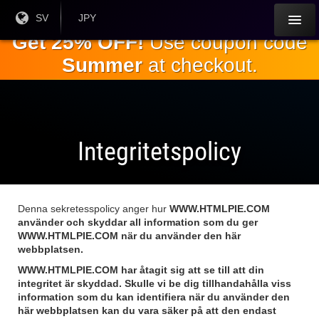
Hoppa till
Nuvarande
SV
Aktuell
JPY
språk:
valuta:
huvudinnehållet
Get 25% OFF!
Use coupon code
Summer
at checkout.
Integritetspolicy
Denna sekretesspolicy anger hur
WWW.HTMLPIE.COM
använder och skyddar all information som du ger
WWW.HTMLPIE.COM
när du använder den här
webbplatsen.
WWW.HTMLPIE.COM
har åtagit sig att se till att din
integritet är skyddad. Skulle vi be dig tillhandahålla viss
information som du kan identifiera när du använder den
här webbplatsen kan du vara säker på att den endast