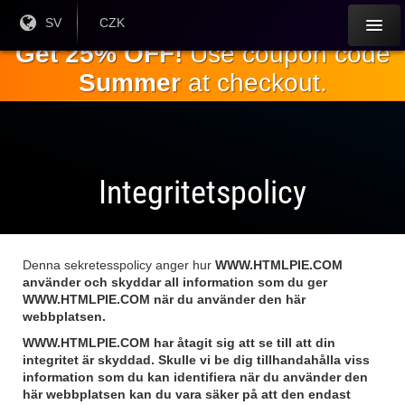
Hoppa till
Nuvarande
SV
Aktuell
CZK
språk:
valuta:
huvudinnehållet
Get 25% OFF!
Use coupon code
Summer
at checkout.
Integritetspolicy
Denna sekretesspolicy anger hur
WWW.HTMLPIE.COM
använder och skyddar all information som du ger
WWW.HTMLPIE.COM
när du använder den här
webbplatsen.
WWW.HTMLPIE.COM
har åtagit sig att se till att din
integritet är skyddad. Skulle vi be dig tillhandahålla viss
information som du kan identifiera när du använder den
här webbplatsen kan du vara säker på att den endast