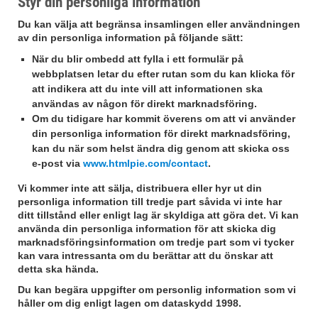
Styr din personliga information
Du kan välja att begränsa insamlingen eller användningen
av din personliga information på följande sätt:
När du blir ombedd att fylla i ett formulär på
webbplatsen letar du efter rutan som du kan klicka för
att indikera att du inte vill att informationen ska
användas av någon för direkt marknadsföring.
Om du tidigare har kommit överens om att vi använder
din personliga information för direkt marknadsföring,
kan du när som helst ändra dig genom att skicka oss
e-post via
www.htmlpie.com/contact
.
Vi kommer inte att sälja, distribuera eller hyr ut din
personliga information till tredje part såvida vi inte har
ditt tillstånd eller enligt lag är skyldiga att göra det. Vi kan
använda din personliga information för att skicka dig
marknadsföringsinformation om tredje part som vi tycker
kan vara intressanta om du berättar att du önskar att
detta ska hända.
Du kan begära uppgifter om personlig information som vi
håller om dig enligt lagen om dataskydd 1998.