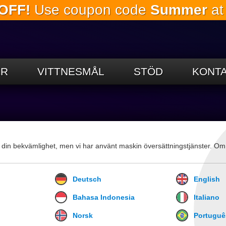
OFF!
Use coupon code
Summer
at
Hoppa till
huvudinnehållet
ER
VITTNESMÅL
STÖD
KONTA
 din bekvämlighet, men vi har använt maskin översättningstjänster. Om du
Deutsch
English
Bahasa Indonesia
Italiano
Norsk
Portuguê