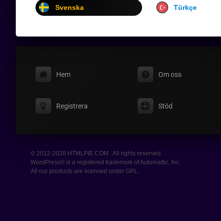
Svenska
Türkçe
Hem
Om oss
Registrera
Stöd
© 2012-2026 HTMLPIE.COM . All rights reserved.
WordPress® is a registered trademark of Automattic, Inc.
All our products are licensed under GPL.