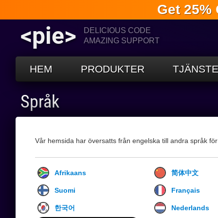
Get 25% 
<pie>
DELICIOUS CODE
AMAZING SUPPORT
HEM
PRODUKTER
TJÄNST
Språk
Vår hemsida har översatts från engelska till andra språk för
Afrikaans
简体中文
Suomi
Français
한국어
Nederlands