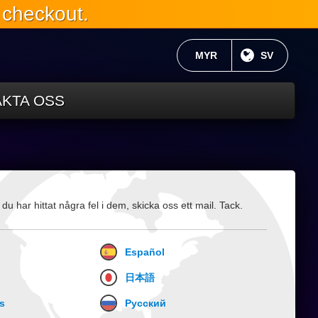
 checkout.
AKTUELL VALUTA:
MYR
NUVARANDE
SV
KTA OSS
 har hittat några fel i dem, skicka oss ett mail. Tack.
Español
日本語
s
Русский