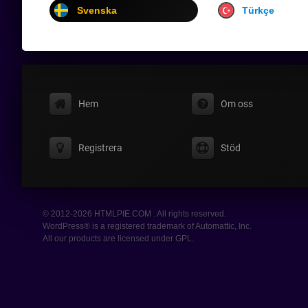
Svenska
Türkçe
Hem
Om oss
Registrera
Stöd
© 2012-2026 HTMLPIE.COM . All rights reserved.
WordPress® is a registered trademark of Automattic, Inc.
All our products are licensed under GPL.