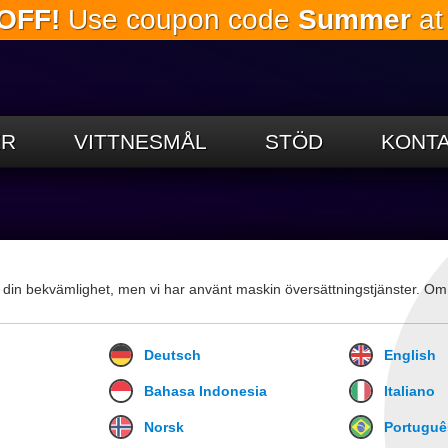
OFF!
Use coupon code
Summer
at
Hoppa till
huvudinnehållet
ER
VITTNESMÅL
STÖD
KONTA
 din bekvämlighet, men vi har använt maskin översättningstjänster. Om du
Deutsch
English
Bahasa Indonesia
Italiano
Norsk
Portuguê