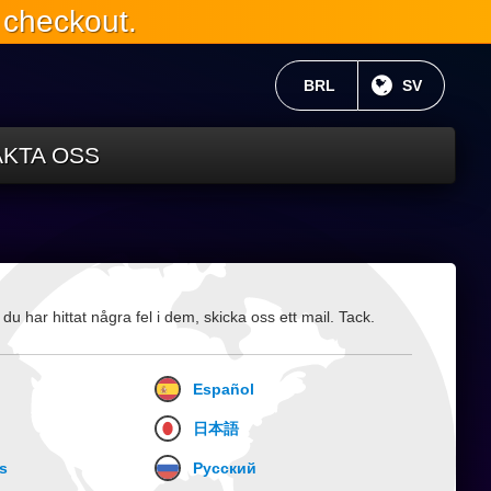
 checkout.
AKTUELL VALUTA:
BRL
NUVARANDE
SV
KTA OSS
 har hittat några fel i dem, skicka oss ett mail. Tack.
Español
日本語
s
Русский