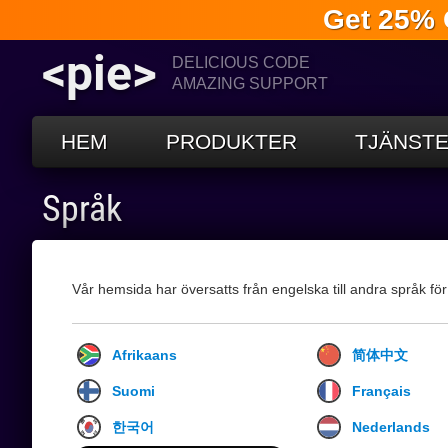
Get 25% 
<pie>
DELICIOUS CODE
AMAZING SUPPORT
HEM
PRODUKTER
TJÄNST
Språk
Vår hemsida har översatts från engelska till andra språk för
Afrikaans
简体中文
Suomi
Français
한국어
Nederlands