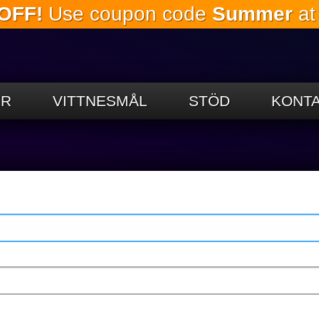
OFF!
Use coupon code
Summer
at
Hoppa till
huvudinnehållet
ER
VITTNESMÅL
STÖD
KONTA