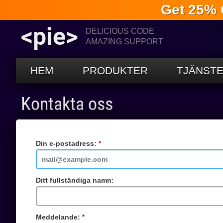
Get 25% 
<pie>
DELICIOUS CODE
AMAZING SUPPORT
HEM
PRODUKTER
TJÄNST
Kontakta oss
Din e-postadress:
Obligatoriskt
fält
Ditt fullständiga namn:
Meddelande:
Obligatoriskt