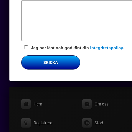
fält
Jag har läst och godkänt din
Integritetspolicy
.
SKICKA
Hem
Om oss
Registrera
Stöd