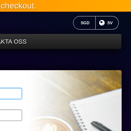
 checkout.
AKTUELL VALUTA:
SGD
NUVARANDE
SV
KTA OSS