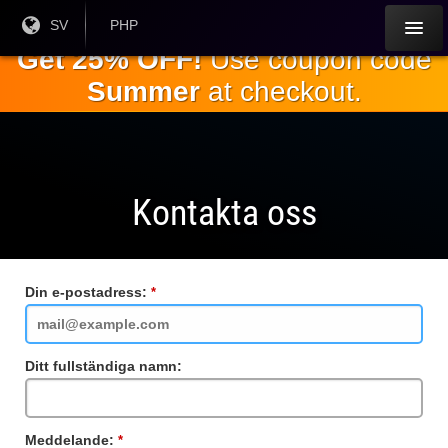
Hoppa till
Nuvarande
SV
Aktuell
PHP
språk:
valuta:
huvudinnehållet
Get 25% OFF!
Use coupon code
Summer
at checkout.
Kontakta oss
Din e-postadress:
Obligatoriskt
fält
Ditt fullständiga namn:
Meddelande:
Obligatoriskt