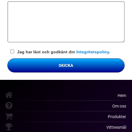
fält
Jag har läst och godkänt din
Integritetspolicy
.
SKICKA
Hem
Om oss
Produkter
Vittnesmål