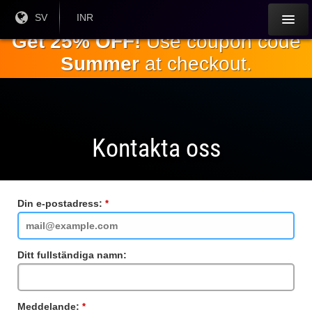
Hoppa till
Nuvarande
SV
Aktuell
INR
språk:
valuta:
huvudinnehållet
Get 25% OFF!
Use coupon code
Summer
at checkout.
Kontakta oss
Din e-postadress:
Obligatoriskt
fält
Ditt fullständiga namn:
Meddelande:
Obligatoriskt