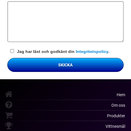
fält
Jag har läst och godkänt din
Integritetspolicy
.
SKICKA
Hem
Om oss
Produkter
Vittnesmål