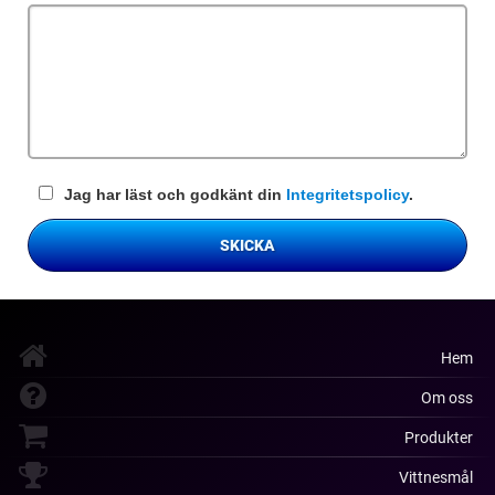
fält
Jag har läst och godkänt din
Integritetspolicy
.
SKICKA
Hem
Om oss
Produkter
Vittnesmål