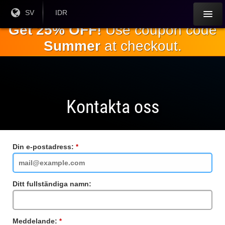
Hoppa till
Nuvarande
SV
Aktuell
IDR
språk:
valuta:
huvudinnehållet
Get 25% OFF!
Use coupon code
Summer
at checkout.
Kontakta oss
Din e-postadress:
Obligatoriskt
fält
Ditt fullständiga namn:
Meddelande:
Obligatoriskt