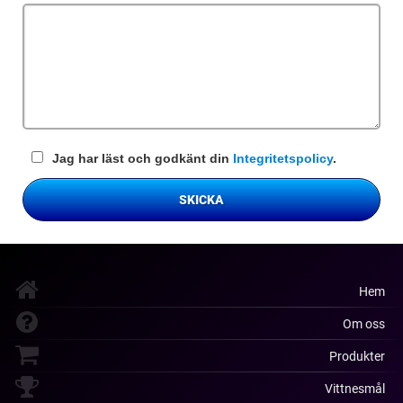
fält
Jag har läst och godkänt din
Integritetspolicy
.
SKICKA
Hem
Om oss
Produkter
Vittnesmål