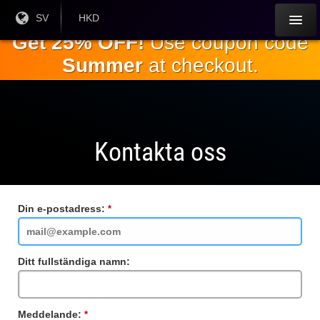
Hoppa till
Nuvarande
SV
Aktuell
HKD
språk:
valuta:
huvudinnehållet
Get 25% OFF!
Use coupon code
Summer
at checkout.
Kontakta oss
Din e-postadress:
Obligatoriskt
fält
Ditt fullständiga namn:
Meddelande:
Obligatoriskt