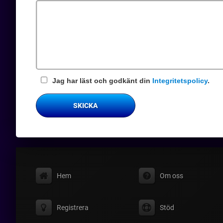
fält
Jag har läst och godkänt din
Integritetspolicy
.
SKICKA
Hem
Om oss
Registrera
Stöd