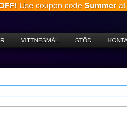
OFF!
Use coupon code
Summer
at
Hoppa till
huvudinnehållet
ER
VITTNESMÅL
STÖD
KONTA