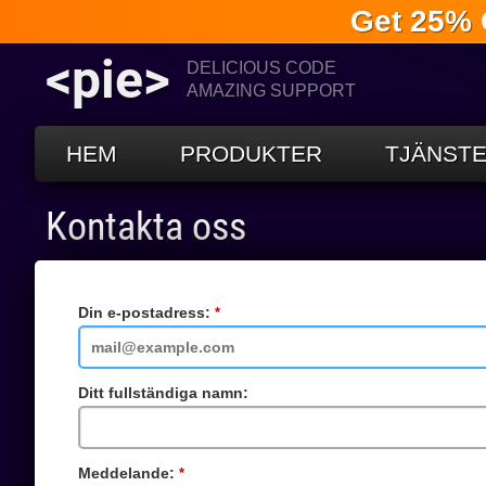
Get 25% 
<pie>
DELICIOUS CODE
AMAZING SUPPORT
HEM
PRODUKTER
TJÄNST
Kontakta oss
Din e-postadress:
Obligatoriskt
fält
Ditt fullständiga namn:
Meddelande:
Obligatoriskt