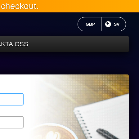
 checkout.
AKTUELL VALUTA:
GBP
NUVARANDE
SV
KTA OSS