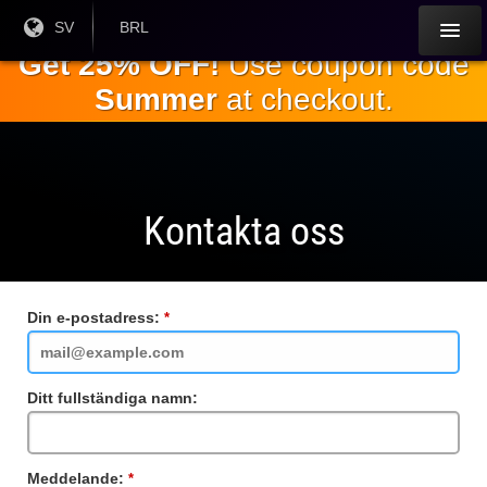
Hoppa till
Nuvarande
SV
Aktuell
BRL
språk:
valuta:
huvudinnehållet
Get 25% OFF!
Use coupon code
Summer
at checkout.
Kontakta oss
Din e-postadress:
Obligatoriskt
fält
Ditt fullständiga namn:
Meddelande:
Obligatoriskt