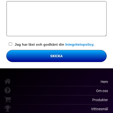
fält
Jag har läst och godkänt din
Integritetspolicy
.
SKICKA
Hem
Om oss
Produkter
Vittnesmål