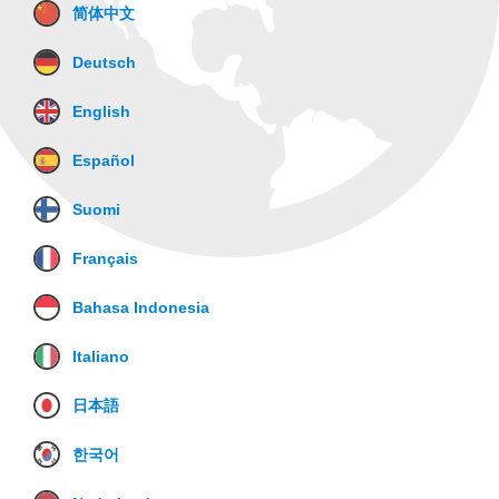
简体中文
Deutsch
English
Español
Suomi
Français
Bahasa Indonesia
Italiano
日本語
한국어