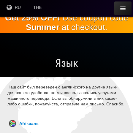
Перейти к
Текущий
RU
Текущая
THB
язык:
валюта:
основному
Get 25% OFF!
Use coupon code
содержанию
Summer
at checkout.
Язык
Наш сайт был переведен с английского на другие языки
для вашего удобства, но мы воспользовались услугами
машинного перевода. Если вы обнаружили в них какие-
либо ошибки, пожалуйста, отправьте нам письмо. Спасибо.
Afrikaans