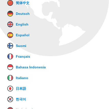
简体中文
Deutsch
English
Español
Suomi
Français
Bahasa Indonesia
Italiano
日本語
한국어