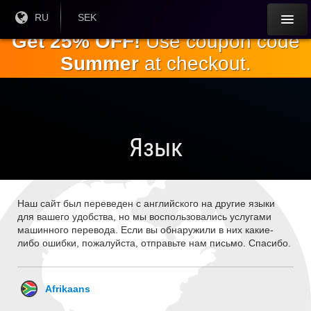
Перейти к
Текущий
RU
Текущая
SEK
язык:
валюта:
основному
Get 25% OFF!
Use coupon code
содержанию
Summer
at checkout.
Язык
Наш сайт был переведен с английского на другие языки
для вашего удобства, но мы воспользовались услугами
машинного перевода. Если вы обнаружили в них какие-
либо ошибки, пожалуйста, отправьте нам письмо. Спасибо.
Afrikaans