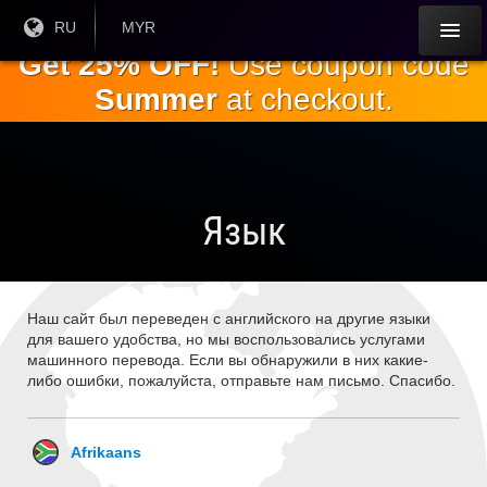
Перейти к
Текущий
RU
Текущая
MYR
язык:
валюта:
основному
Get 25% OFF!
Use coupon code
содержанию
Summer
at checkout.
Язык
Наш сайт был переведен с английского на другие языки
для вашего удобства, но мы воспользовались услугами
машинного перевода. Если вы обнаружили в них какие-
либо ошибки, пожалуйста, отправьте нам письмо. Спасибо.
Afrikaans