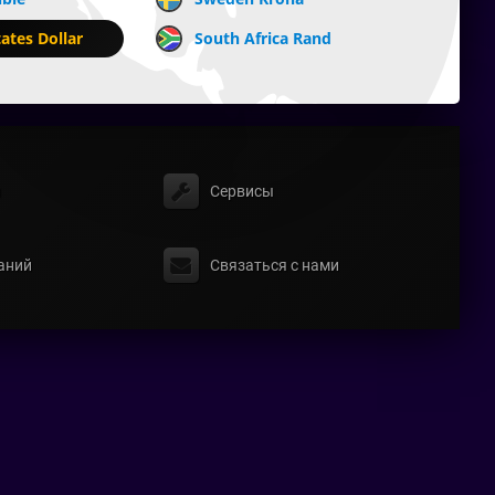
ates Dollar
South Africa Rand
ы
Сервисы
аний
Связаться с нами