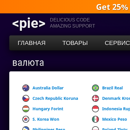
Get 25%
<pie>
DELICIOUS CODE
AMAZING SUPPORT
ГЛАВНАЯ
ТОВАРЫ
СЕРВИ
валюта
Australia Dollar
Brazil Real
Czech Republic Koruna
Denmark Kro
Hungary Forint
Indonesia Ru
S. Korea Won
Mexico Peso
Philippines Peso
Poland Zloty