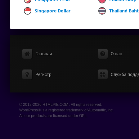
Singapore Dollar
Thailand Baht
Главная
О нас
Регистр
Служба подд
© 2012-2026 HTMLPIE.COM . All rights reserved.
WordPress® is a registered trademark of Automattic, Inc.
All our products are licensed under GPL.