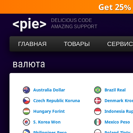
Get 25%
<pie>
DELICIOUS CODE
AMAZING SUPPORT
ГЛАВНАЯ
ТОВАРЫ
СЕРВИ
валюта
Australia Dollar
Brazil Real
Czech Republic Koruna
Denmark Kro
Hungary Forint
Indonesia Ru
S. Korea Won
Mexico Peso
Philippines Peso
Poland Zloty