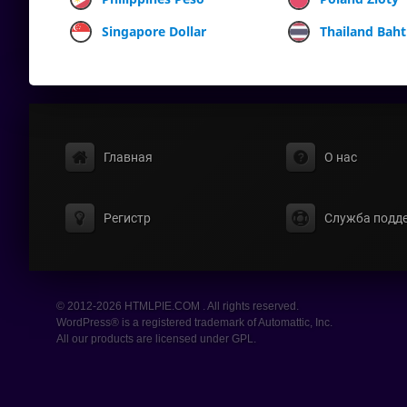
Singapore Dollar
Thailand Baht
Главная
О нас
Регистр
Служба подд
© 2012-2026 HTMLPIE.COM . All rights reserved.
WordPress® is a registered trademark of Automattic, Inc.
All our products are licensed under GPL.