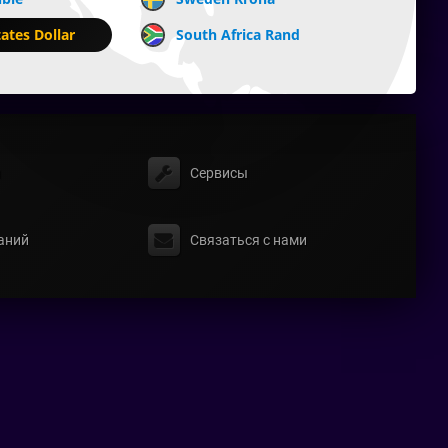
ates Dollar
South Africa Rand
ы
Сервисы
аний
Связаться с нами