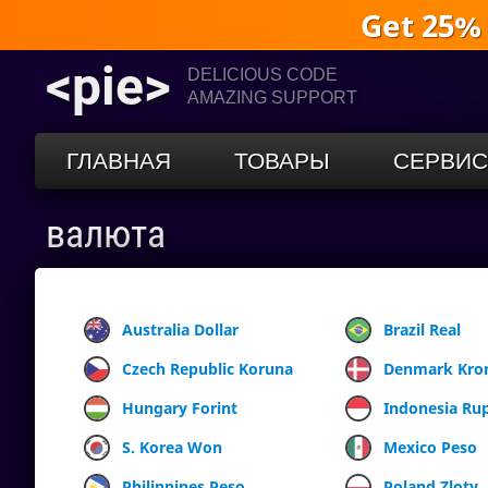
Get 25%
<pie>
DELICIOUS CODE
AMAZING SUPPORT
ГЛАВНАЯ
ТОВАРЫ
СЕРВИ
валюта
Australia Dollar
Brazil Real
Czech Republic Koruna
Denmark Kro
Hungary Forint
Indonesia Ru
S. Korea Won
Mexico Peso
Philippines Peso
Poland Zloty