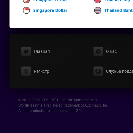
Singapore Dollar
Thailand Baht
Главная
О нас
Регистр
Служба подд
© 2012-2026 HTMLPIE.COM . All rights reserved.
WordPress® is a registered trademark of Automattic, Inc.
All our products are licensed under GPL.