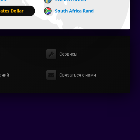
ates Dollar
South Africa Rand
ы
Сервисы
аний
Связаться с нами