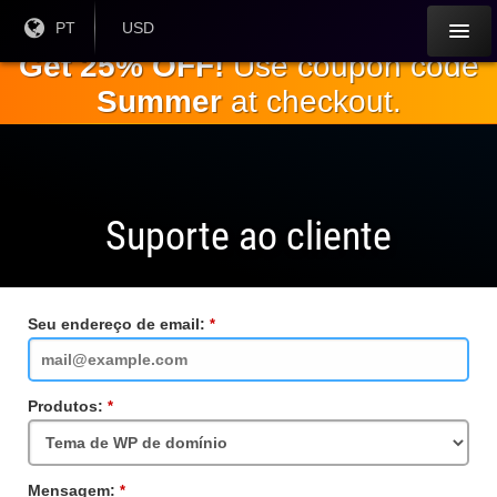
Ir para o
Língua
PT
Moeda
USD
atual:
Atual:
conteúdo
Get 25% OFF!
Use coupon code
principal
Summer
at checkout.
Suporte ao cliente
Seu endereço de email:
Campo
obrigatório
Produtos:
Campo
obrigatório
Mensagem:
Campo