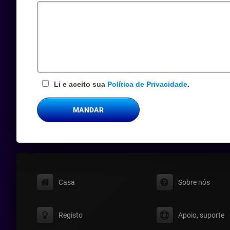
obrigatório
Li e aceito sua
Política de Privacidade
.
MANDAR
Casa
Sobre nós
Registo
Apoio, suporte