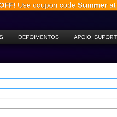
OFF!
Use coupon code
Summer
at
Ir para o
conteúdo
principal
S
DEPOIMENTOS
APOIO, SUPOR