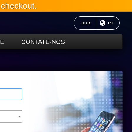
 checkout.
MOEDA ATUAL:
RUB
LÍNGUA AT
PT
TE
CONTATE-NOS