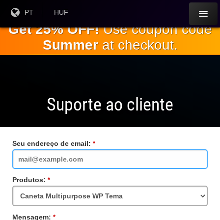
Ir para o
Língua
PT
Moeda
HUF
atual:
Atual:
conteúdo
Get 25% OFF!
Use coupon code
principal
Summer
at checkout.
Suporte ao cliente
Seu endereço de email:
Campo
obrigatório
Produtos:
Campo
obrigatório
Mensagem:
Campo