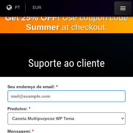
Ir para o
Língua
PT
Moeda
EUR
atual:
Atual:
conteúdo
Get 25% OFF!
Use coupon code
principal
Summer
at checkout.
Suporte ao cliente
Seu endereço de email:
Campo
obrigatório
Produtos:
Campo
obrigatório
Mensagem:
Campo