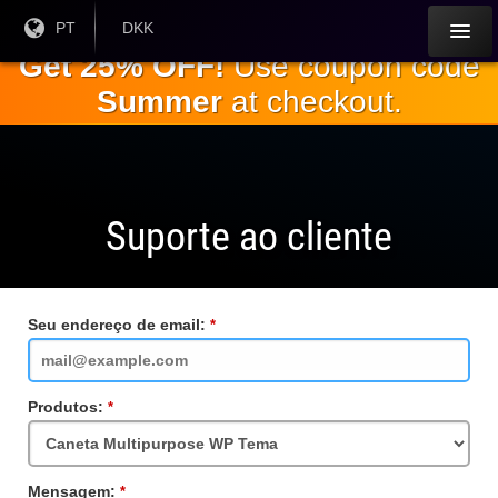
Ir para o
Língua
PT
Moeda
DKK
atual:
Atual:
conteúdo
Get 25% OFF!
Use coupon code
principal
Summer
at checkout.
Suporte ao cliente
Seu endereço de email:
Campo
obrigatório
Produtos:
Campo
obrigatório
Mensagem:
Campo