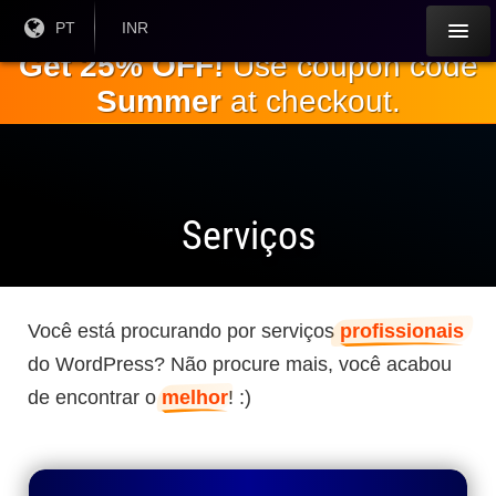
Ir para o
Língua
PT
Moeda
INR
atual:
Atual:
conteúdo
Get 25% OFF!
Use coupon code
principal
Summer
at checkout.
Serviços
Você está procurando por serviços
profissionais
do WordPress? Não procure mais, você acabou
de encontrar o
melhor
! :)