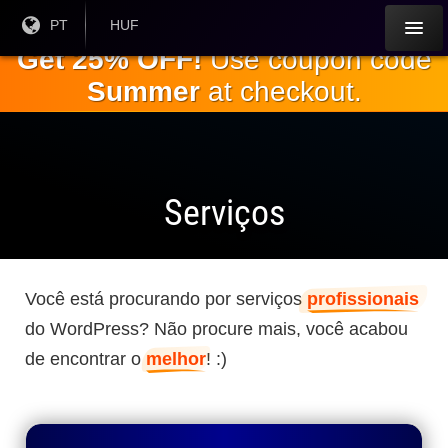
Ir para o
Língua
PT
Moeda
HUF
atual:
Atual:
conteúdo
Get 25% OFF!
Use coupon code
principal
Summer
at checkout.
Serviços
Você está procurando por serviços
profissionais
do WordPress? Não procure mais, você acabou
de encontrar o
melhor
! :)