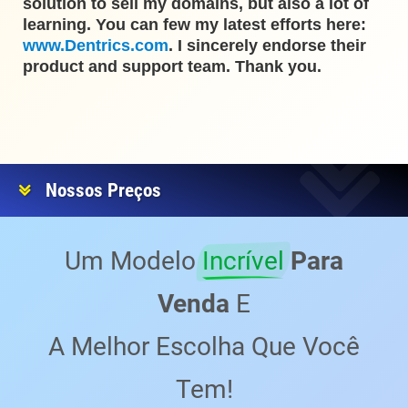
solution to sell my domains, but also a lot of
learning. You can few my latest efforts here:
www.Dentrics.com
. I sincerely endorse their
product and support team. Thank you.
Nossos Preços
Um Modelo
Incrível
Para
Venda
E
A Melhor Escolha Que Você
Tem!