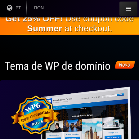
Ir para o
Língua
PT
Moeda
RON
atual:
Atual:
conteúdo
Get 25% OFF!
Use coupon code
principal
Summer
at checkout.
Tema de WP de domínio
Novo
Totalmente
compatível
com o WP
6