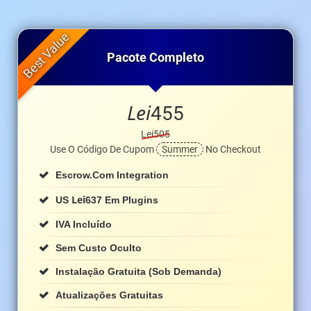
Pacote Completo
Lei
455
Lei505
Use O Código De Cupom
Summer
No Checkout
Escrow.com Integration
Lei
US
637 Em Plugins
IVA Incluído
Sem Custo Oculto
Instalação Gratuita (sob Demanda)
Atualizações Gratuitas