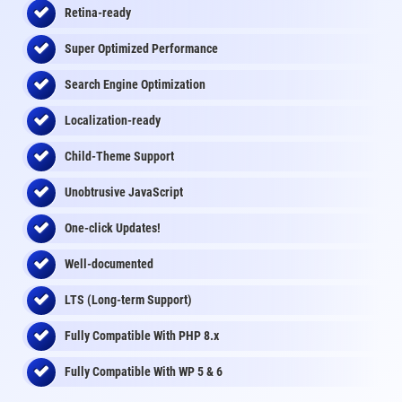
Retina-ready
Super Optimized Performance
Search Engine Optimization
Localization-ready
Child-Theme Support
Unobtrusive JavaScript
One-click Updates!
Well-documented
LTS (Long-term Support)
Fully Compatible With PHP 8.x
Fully Compatible With WP 5 & 6