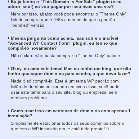
Eu já tenho o "This Domain Is For Sale" plugin (e eu
adoro isso!) eu vou pagar por isso mais uma vez?
Nem por isso, abaixo você pode encontrar o "Theme Only"
lei
link de compra que é
85 a menos do que o padrão
"bundled" versão.
Mesma pergunta como acima, mas sobre o incrível
"Advanced WP Contact Form" plugin, eu tenho que
comprá-lo novamente?
Não é claro não, basta comprar o "Theme Only" pacote.
Okey, eu amo este tema! Mas eu tenho um blog, que não
tenho quaisquer domínios para vender, o que devo fazer?
Nada :) só comprá-lo! Este é um tema WP padrão com
leilão de domínio adicionado em cima disso, você pode
usar este tema para o seu site, blog ou empresa, sem
nenhum problema.
Como usar isso em centenas de domínios com apenas 1
instalação?
Simplesmente estacionar todos os seus domínios sobre o
que tem o WP instalado em, e está tudo pronto! :)