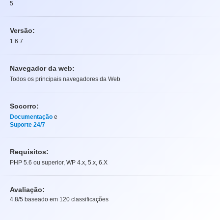
5
Versão:
1.6.7
Navegador da web:
Todos os principais navegadores da Web
Socorro:
Documentação
e
Suporte 24/7
Requisitos:
PHP 5.6 ou superior, WP 4.x, 5.x, 6.X
Avaliação:
4.8
/5 baseado em
120
classificações
Avaliação