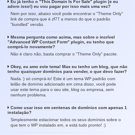
Eu já tenho o "This Domain Is For Sale" plugin (e eu
adoro isso!) eu vou pagar por isso mais uma vez?
Nem por isso, abaixo você pode encontrar o "Theme Only"
zł
link de compra que é
77 a menos do que o padrão
"bundled" versão.
Mesma pergunta como acima, mas sobre o incrível
"Advanced WP Contact Form" plugin, eu tenho que
comprá-lo novamente?
Não é claro não, basta comprar o "Theme Only" pacote.
Okey, eu amo este tema! Mas eu tenho um blog, que não
tenho quaisquer domínios para vender, o que devo fazer?
Nada :) só comprá-lo! Este é um tema WP padrão com
leilão de domínio adicionado em cima disso, você pode
usar este tema para o seu site, blog ou empresa, sem
nenhum problema.
Como usar isso em centenas de domínios com apenas 1
instalação?
Simplesmente estacionar todos os seus domínios sobre o
que tem o WP instalado em, e está tudo pronto! :)