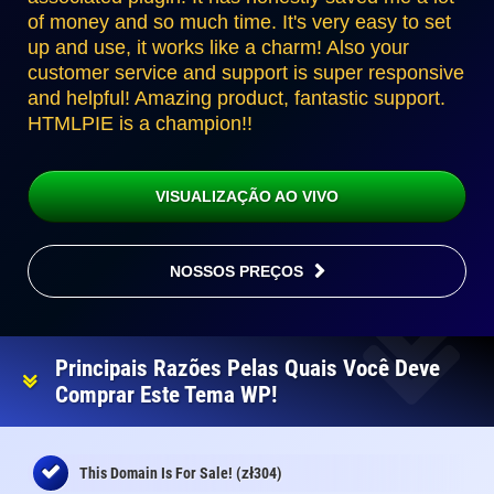
of money and so much time. It's very easy to set
up and use, it works like a charm! Also your
customer service and support is super responsive
and helpful! Amazing product, fantastic support.
HTMLPIE is a champion!!
VISUALIZAÇÃO AO VIVO
NOSSOS PREÇOS
Principais Razões Pelas Quais Você Deve
Comprar Este Tema WP!
zł
This Domain Is For Sale! (
304)