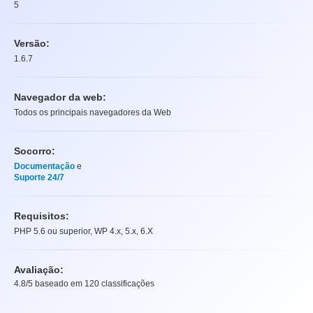
5
Versão:
1.6.7
Navegador da web:
Todos os principais navegadores da Web
Socorro:
Documentação
e
Suporte 24/7
Requisitos:
PHP 5.6 ou superior, WP 4.x, 5.x, 6.X
Avaliação:
4.8
/5 baseado em
120
classificações
Avaliação