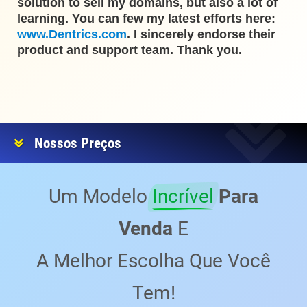
solution to sell my domains, but also a lot of
learning. You can few my latest efforts here:
www.Dentrics.com
. I sincerely endorse their
product and support team. Thank you.
Nossos Preços
Um Modelo
Incrível
Para
Venda
E
A Melhor Escolha Que Você
Tem!