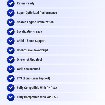
Retina-ready
Super Optimized Performance
Search Engine Optimization
Localization-ready
Child-Theme Support
Unobtrusive JavaScript
One-click Updates!
Well-documented
LTS (Long-term Support)
Fully Compatible With PHP 8.x
Fully Compatible With WP 5 & 6