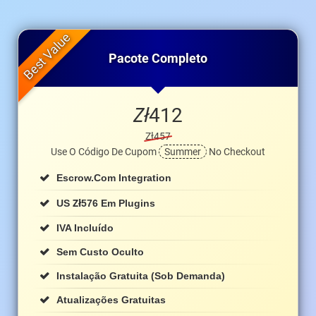
Pacote Completo
Zł
412
Zł457
Use O Código De Cupom
Summer
No Checkout
Escrow.com Integration
Zł
US
576 Em Plugins
IVA Incluído
Sem Custo Oculto
Instalação Gratuita (sob Demanda)
Atualizações Gratuitas