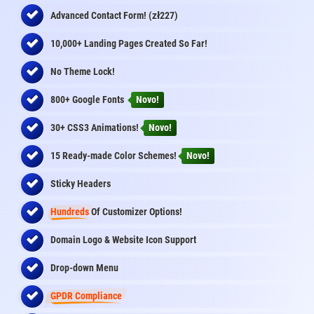
zł
Advanced Contact Form! (
227)
10,000+ Landing Pages Created So Far!
No Theme Lock!
800+ Google Fonts
Novo!
30+ CSS3 Animations!
Novo!
15 Ready-made Color Schemes!
Novo!
Sticky Headers
Hundreds
Of Customizer Options!
Domain Logo & Website Icon Support
Drop-down Menu
GPDR Compliance