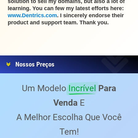
solution to sell my domains, but also a lot of
learning. You can few my latest efforts here:
www.Dentrics.com
. I sincerely endorse their
product and support team. Thank you.
Nossos Preços
Um Modelo
Incrível
Para
Venda
E
A Melhor Escolha Que Você
Tem!