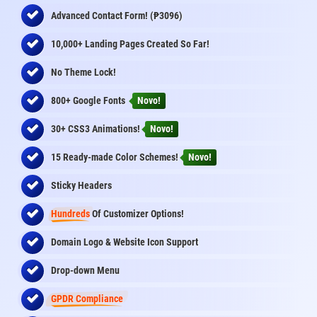
₱
Advanced Contact Form! (
3096)
10,000+ Landing Pages Created So Far!
No Theme Lock!
800+ Google Fonts
Novo!
30+ CSS3 Animations!
Novo!
15 Ready-made Color Schemes!
Novo!
Sticky Headers
Hundreds
Of Customizer Options!
Domain Logo & Website Icon Support
Drop-down Menu
GPDR Compliance