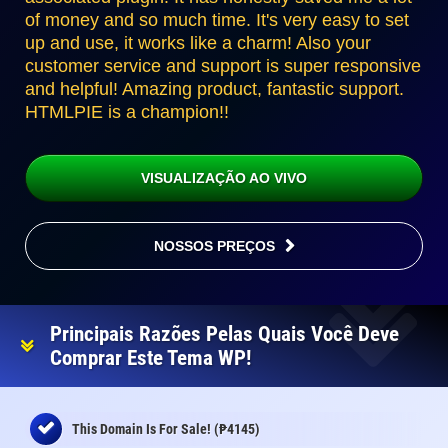
of money and so much time. It's very easy to set
up and use, it works like a charm! Also your
customer service and support is super responsive
and helpful! Amazing product, fantastic support.
HTMLPIE is a champion!!
VISUALIZAÇÃO AO VIVO
NOSSOS PREÇOS
Principais Razões Pelas Quais Você Deve
Comprar Este Tema WP!
₱
This Domain Is For Sale! (
4145)