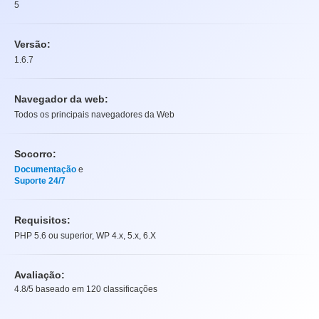
5
Versão:
1.6.7
Navegador da web:
Todos os principais navegadores da Web
Socorro:
Documentação
e
Suporte 24/7
Requisitos:
PHP 5.6 ou superior, WP 4.x, 5.x, 6.X
Avaliação:
4.8
/5 baseado em
120
classificações
Avaliação