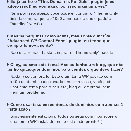
Eu já tenho o "This Domain Is For Sale" plugin (e eu
adoro isso!) eu vou pagar por isso mais uma vez?
Nem por isso, abaixo você pode encontrar o "Theme Only"
₱
link de compra que é
1050 a menos do que o padrão
"bundled" versão.
Mesma pergunta como acima, mas sobre o incrível
"Advanced WP Contact Form" plugin, eu tenho que
comprá-lo novamente?
Não é claro não, basta comprar o "Theme Only" pacote.
Okey, eu amo este tema! Mas eu tenho um blog, que não
tenho quaisquer domínios para vender, o que devo fazer?
Nada :) só comprá-lo! Este é um tema WP padrão com
leilão de domínio adicionado em cima disso, você pode
usar este tema para o seu site, blog ou empresa, sem
nenhum problema.
Como usar isso em centenas de domínios com apenas 1
instalação?
Simplesmente estacionar todos os seus domínios sobre o
que tem o WP instalado em, e está tudo pronto! :)