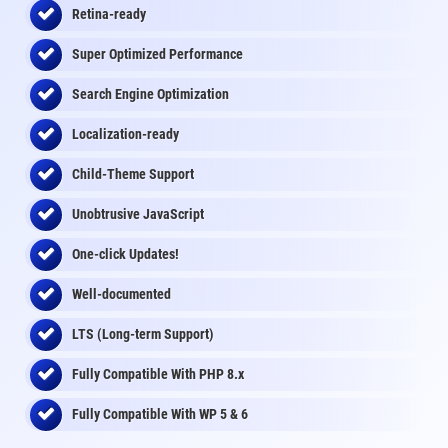
Retina-ready
Super Optimized Performance
Search Engine Optimization
Localization-ready
Child-Theme Support
Unobtrusive JavaScript
One-click Updates!
Well-documented
LTS (Long-term Support)
Fully Compatible With PHP 8.x
Fully Compatible With WP 5 & 6