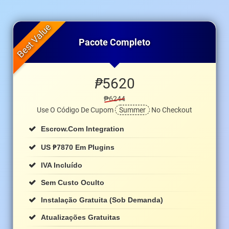
Pacote Completo
₱
5620
₱6244
Use O Código De Cupom
Summer
No Checkout
Escrow.com Integration
₱
US
7870 Em Plugins
IVA Incluído
Sem Custo Oculto
Instalação Gratuita (sob Demanda)
Atualizações Gratuitas