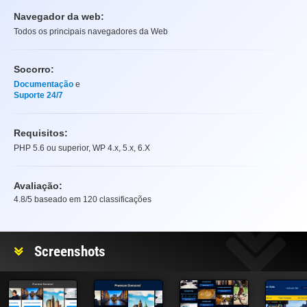
Navegador da web:
Todos os principais navegadores da Web
Socorro:
Documentação
e
Suporte 24/7
Requisitos:
PHP 5.6 ou superior, WP 4.x, 5.x, 6.X
Avaliação:
4.8
/5 baseado em
120
classificações
Avaliação
Screenshots