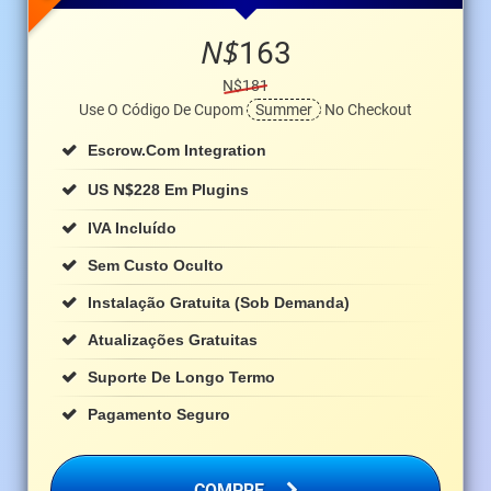
N$
163
N$181
Use O Código De Cupom
Summer
No Checkout
Escrow.com Integration
N$
US
228 Em Plugins
IVA Incluído
Sem Custo Oculto
Instalação Gratuita (sob Demanda)
Atualizações Gratuitas
Suporte De Longo Termo
Pagamento Seguro
COMPRE