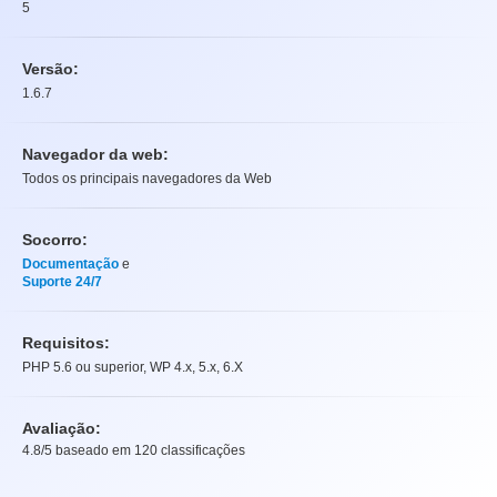
5
Versão:
1.6.7
Navegador da web:
Todos os principais navegadores da Web
Socorro:
Documentação
e
Suporte 24/7
Requisitos:
PHP 5.6 ou superior, WP 4.x, 5.x, 6.X
Avaliação:
4.8
/5 baseado em
120
classificações
Avaliação