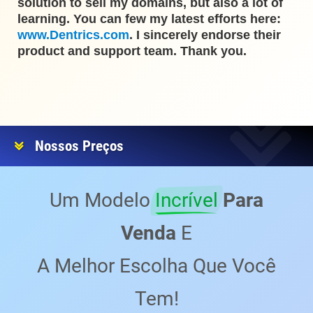
solution to sell my domains, but also a lot of
learning. You can few my latest efforts here:
www.Dentrics.com
. I sincerely endorse their
product and support team. Thank you.
Nossos Preços
Um Modelo
Incrível
Para
Venda
E
A Melhor Escolha Que Você
Tem!