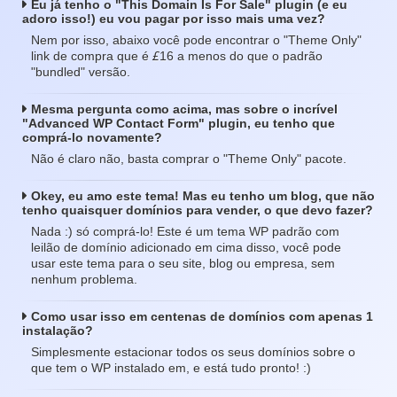
Eu já tenho o "This Domain Is For Sale" plugin (e eu
adoro isso!) eu vou pagar por isso mais uma vez?
Nem por isso, abaixo você pode encontrar o "Theme Only"
£
link de compra que é
16 a menos do que o padrão
"bundled" versão.
Mesma pergunta como acima, mas sobre o incrível
"Advanced WP Contact Form" plugin, eu tenho que
comprá-lo novamente?
Não é claro não, basta comprar o "Theme Only" pacote.
Okey, eu amo este tema! Mas eu tenho um blog, que não
tenho quaisquer domínios para vender, o que devo fazer?
Nada :) só comprá-lo! Este é um tema WP padrão com
leilão de domínio adicionado em cima disso, você pode
usar este tema para o seu site, blog ou empresa, sem
nenhum problema.
Como usar isso em centenas de domínios com apenas 1
instalação?
Simplesmente estacionar todos os seus domínios sobre o
que tem o WP instalado em, e está tudo pronto! :)