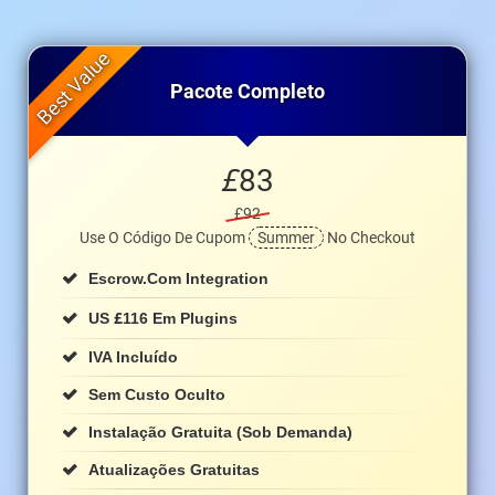
Pacote Completo
£
83
£92
Use O Código De Cupom
Summer
No Checkout
Escrow.com Integration
£
US
116 Em Plugins
IVA Incluído
Sem Custo Oculto
Instalação Gratuita (sob Demanda)
Atualizações Gratuitas