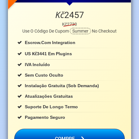
Kč
2457
Kč2730
Use O Código De Cupom
Summer
No Checkout
Escrow.com Integration
Kč
US
3441 Em Plugins
IVA Incluído
Sem Custo Oculto
Instalação Gratuita (sob Demanda)
Atualizações Gratuitas
Suporte De Longo Termo
Pagamento Seguro
COMPRE