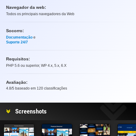
Navegador da web:
Todos os principais navegadores da Web
Socorro:
Documentação
e
Suporte 24/7
Requisitos:
PHP 5.6 ou superior, WP 4.x, 5.x, 6.X
Avaliação:
4.8
/5 baseado em
120
classificações
Avaliação
Screenshots