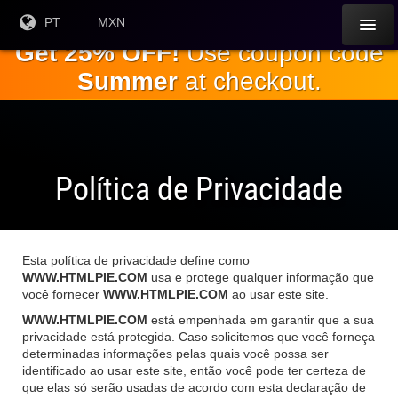
Ir para o
Língua
PT
Moeda
MXN
atual:
Atual:
conteúdo
Get 25% OFF!
Use coupon code
principal
Summer
at checkout.
Política de Privacidade
Esta política de privacidade define como
WWW.HTMLPIE.COM
usa e protege qualquer informação que
você fornecer
WWW.HTMLPIE.COM
ao usar este site.
WWW.HTMLPIE.COM
está empenhada em garantir que a sua
privacidade está protegida. Caso solicitemos que você forneça
determinadas informações pelas quais você possa ser
identificado ao usar este site, então você pode ter certeza de
que elas só serão usadas de acordo com esta declaração de